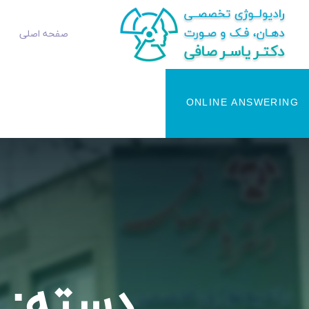
صفحه اصلی
ONLINE ANSWERING
دسته: <span>اخبار</n