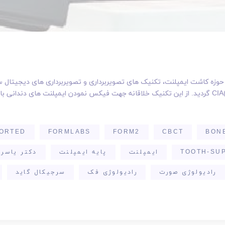
 حوزه کاشت ایمپلنت، تکنیک های تصویربرداری و تصویربرداری های دیجیتال
تحت عنوان CIA(Computer aided implantology) گردید. از این تکنیک خلاقانه جهت فیکس نمودن ایمپل
ORTED
FORMLABS
FORM2
CBCT
BON
TOOTH-SU
ایمپلنت
پایه ایمپلنت
دکتر یاسر 
رادیولوژی صورت
رادیولوژی فک
سرجیکال گاید