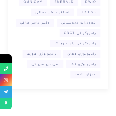
OMNICAM
EMERALD
DWIO
TRIOS3
اسکنر داخل دهانی
تصویرات دیجیتالی
دکتر یاسر صافی
رادیوگرافی CBCT
رادیوگرافی بایت وینگ
رادیولوژی دهان
رادیولوژی صورت
←
رادیولوژی فک
سی بی سی تی
میزان اشعه