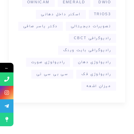
OMNICAM
EMERALD
DWIO
TRIOS3
اسکنر داخل دهانی
تصویرات دیجیتالی
دکتر یاسر صافی
رادیوگرافی CBCT
رادیوگرافی بایت وینگ
رادیولوژی دهان
رادیولوژی صورت
←
رادیولوژی فک
سی بی سی تی
میزان اشعه