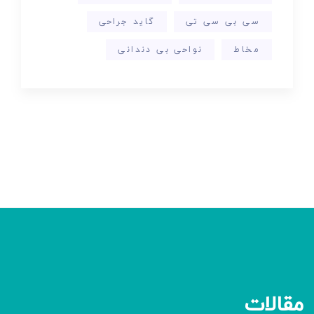
سی بی سی تی
گاید جراحی
مخاط
نواحی بی دندانی
مقالات