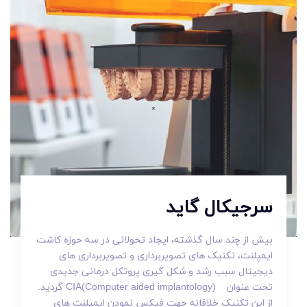
سرجیکال گاید
بیش از چند سال گذشته، ایجاد تحولانی در سه حوزه کاشت
ایمپلنت، تکنیک های تصویربرداری و تصویربرداری های
دیجیتال سبب رشد و شکل گیری پروتکل درمانی جدیدی
تحت عنوان CIA(Computer aided implantology) گردید.
از این تکنیک خلاقانه جهت فیکس نمودن ایمپلنت های