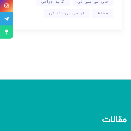
سی بی سی تی
گاید جراحی
مخاط
نواحی بی دندانی
مقالات