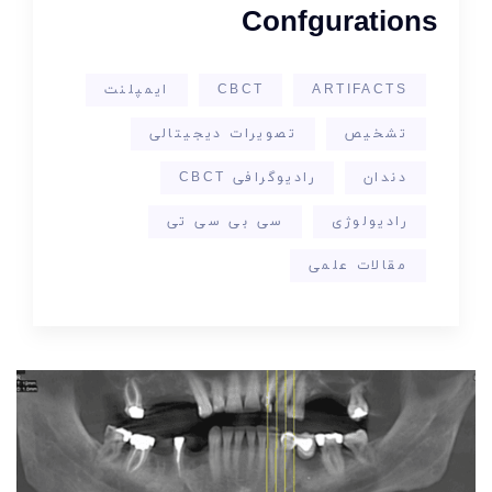
Confgurations
ARTIFACTS
CBCT
ایمپلنت
تشخیص
تصویرات دیجیتالی
دندان
رادیوگرافی CBCT
رادیولوژی
سی بی سی تی
مقالات علمی