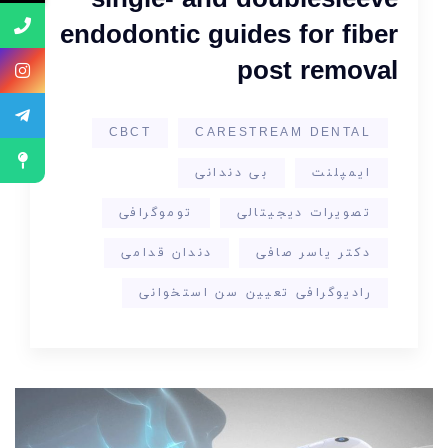
single- and doublesleeve
endodontic guides for fiber
post removal
CBCT
CARESTREAM DENTAL
ایمپلنت
بی دندانی
تصویرات دیجیتالی
توموگرافی
دکتر یاسر صافی
دندان قدامی
رادیوگرافی تعیین سن استخوانی