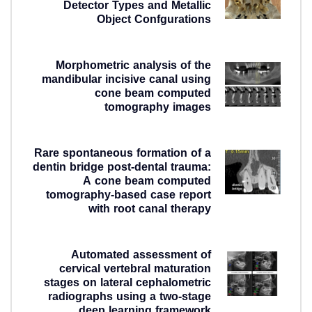
Detector Types and Metallic
Object Confgurations
2 روز ago
Morphometric analysis of the
mandibular incisive canal using
cone beam computed
tomography images
1 هفته ago
Rare spontaneous formation of a
dentin bridge post-dental trauma:
A cone beam computed
tomography-based case report
with root canal therapy
2 هفته ago
Automated assessment of
cervical vertebral maturation
stages on lateral cephalometric
radiographs using a two-stage
deep learning framework