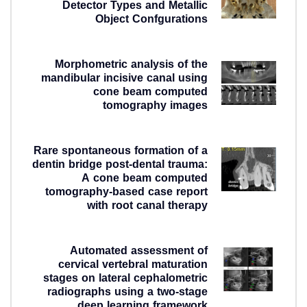
Detector Types and Metallic
Object Confgurations
2 روز ago
Morphometric analysis of the
mandibular incisive canal using
cone beam computed
tomography images
1 هفته ago
Rare spontaneous formation of a
dentin bridge post-dental trauma:
A cone beam computed
tomography-based case report
with root canal therapy
2 هفته ago
Automated assessment of
cervical vertebral maturation
stages on lateral cephalometric
radiographs using a two-stage
deep learning framework