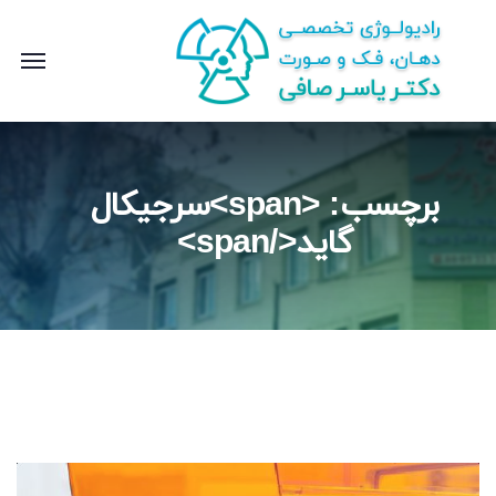
برچسب: <span>سرجیکال
گاید</span>