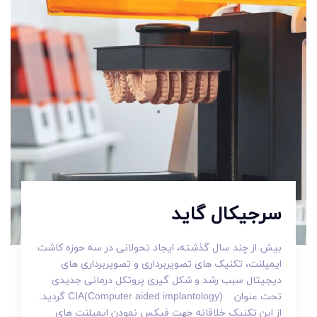
سرجیکال گاید
بیش از چند سال گذشته، ایجاد تحولانی در سه حوزه کاشت
ایمپلنت، تکنیک های تصویربرداری و تصویربرداری های
دیجیتال سبب رشد و شکل گیری پروتکل درمانی جدیدی
تحت عنوان CIA(Computer aided implantology) گردید.
از این تکنیک خلاقانه جهت فیکس نمودن ایمپلنت های