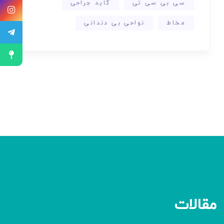
سی بی سی تی
گاید جراحی
مخاط
نواحی بی دندانی
مقالات