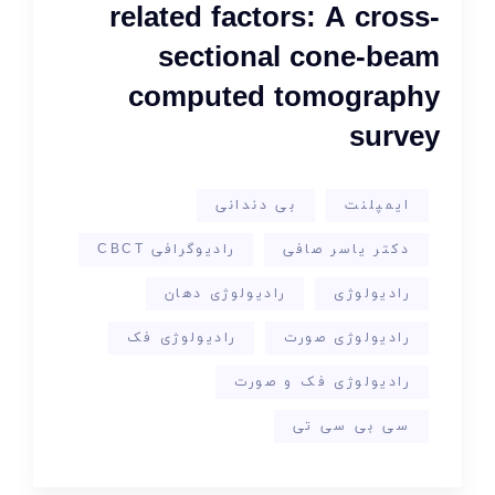
related factors: A cross-
sectional cone-beam
computed tomography
survey
ایمپلنت
بی دندانی
دکتر یاسر صافی
رادیوگرافی CBCT
رادیولوژی
رادیولوژی دهان
رادیولوژی صورت
رادیولوژی فک
رادیولوژی فک و صورت
سی بی سی تی