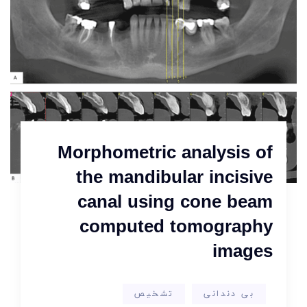
Morphometric analysis of
the mandibular incisive
canal using cone beam
computed tomography
images
بی دندانی
تشخیص