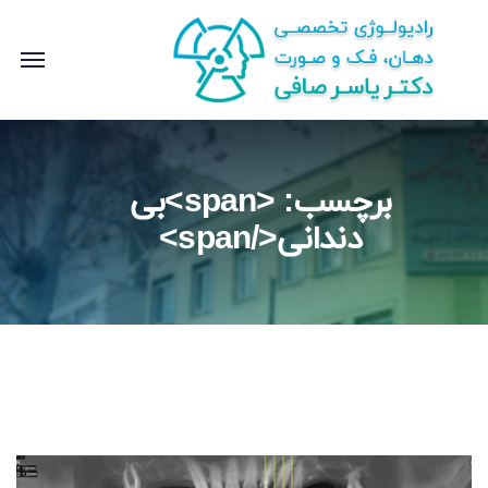
برچسب: <span>بی
دندانی</span>