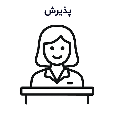
پذیرش