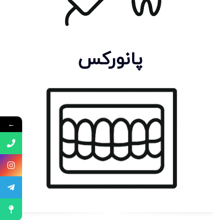
پانورکس
←