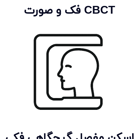
CBCT فک و صورت
اسکن مفصل گیجگاهی,فکی