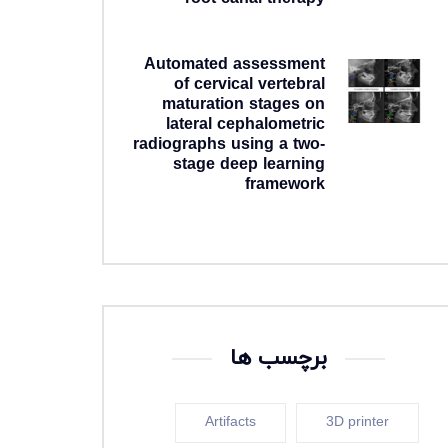
2 هفته ago
Automated assessment
of cervical vertebral
maturation stages on
lateral cephalometric
radiographs using a two-
stage deep learning
framework
3 هفته ago
برچسب ها
Artifacts
3D printer