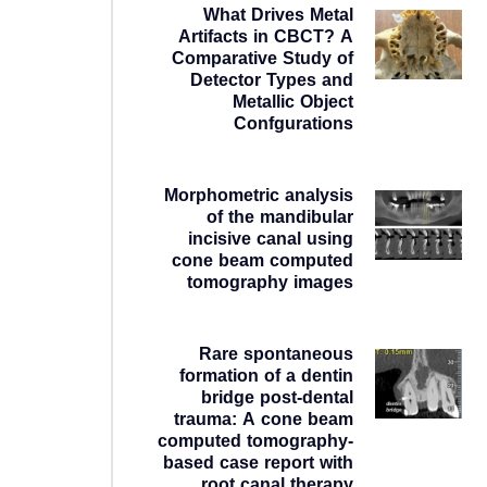
What Drives Metal
Artifacts in CBCT? A
Comparative Study of
Detector Types and
Metallic Object
Confgurations
4 روز ago
Morphometric analysis
of the mandibular
incisive canal using
cone beam computed
tomography images
1 هفته ago
Rare spontaneous
formation of a dentin
bridge post-dental
trauma: A cone beam
computed tomography-
based case report with
root canal therapy