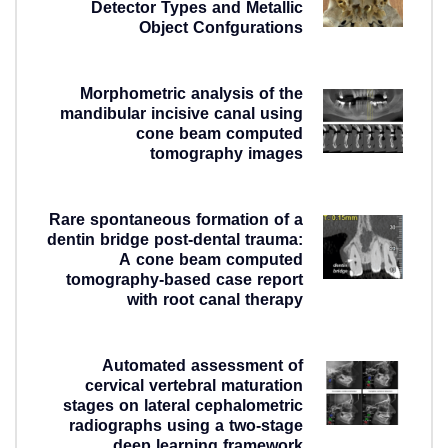
Detector Types and Metallic
Object Confgurations
2 روز ago
Morphometric analysis of the
mandibular incisive canal using
cone beam computed
tomography images
1 هفته ago
Rare spontaneous formation of a
dentin bridge post-dental trauma:
A cone beam computed
tomography-based case report
with root canal therapy
1 هفته ago
Automated assessment of
cervical vertebral maturation
stages on lateral cephalometric
radiographs using a two-stage
deep learning framework