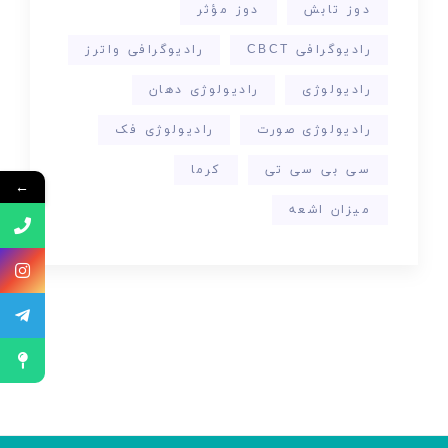
دوز تابش
دوز مؤثر
رادیوگرافی CBCT
رادیوگرافی واترز
رادیولوژی
رادیولوژی دهان
رادیولوژی صورت
رادیولوژی فک
سی بی سی تی
کرما
←
میزان اشعه