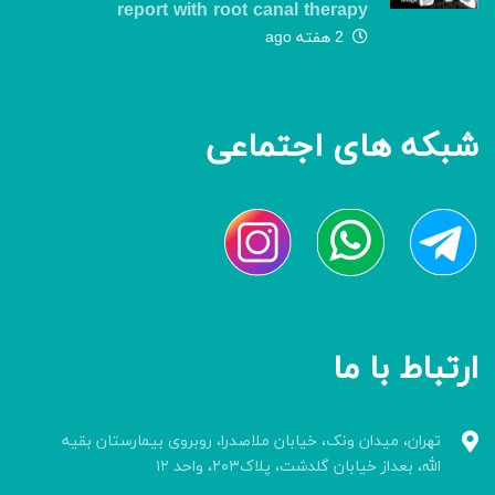
report with root canal therapy
2 هفته ago
شبکه های اجتماعی
ارتباط با ما
تهران، میدان ونک، خیابان ملاصدرا، روبروی بیمارستان بقیه
الله، بعداز خیابان گلدشت، پلاک۲۰۳، واحد ۱۲