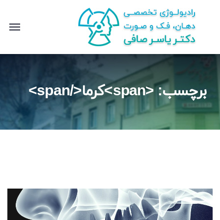
برچسب: <span>کرما</span>