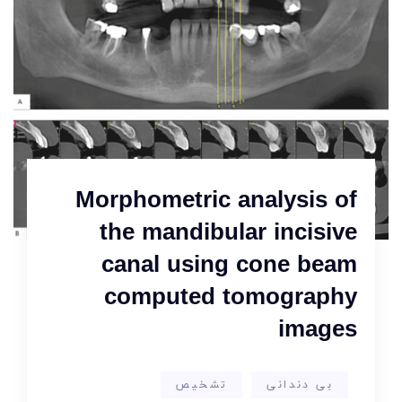
Morphometric analysis of
the mandibular incisive
canal using cone beam
computed tomography
images
بی دندانی
تشخیص