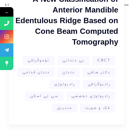
Anterior Mandible
←
Edentulous Ridge Based on
Cone Beam Computed
Tomography
CBCT
بی دندانی
توموگرافی
دکتر صافی
دندان
دندان قدامی
رادیوگرافی
رادیولوژی
رادیولوژی تخصصی
سی تی اسکن
فک و صورت
مندیبل