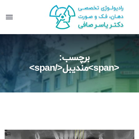
برچسب:
<span>مندیبل</span>