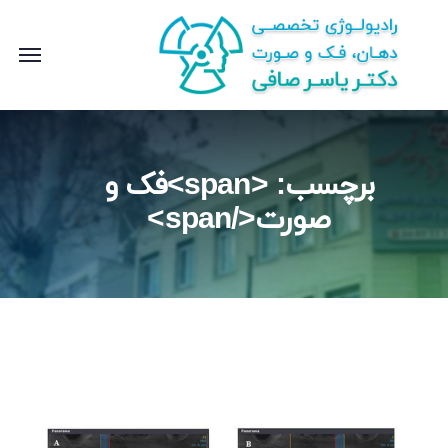
برچسب: <span>فک و
صورت</span>