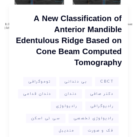
A New Classification of
Anterior Mandible
Edentulous Ridge Based on
Cone Beam Computed
Tomography
CBCT
بی دندانی
توموگرافی
دکتر صافی
دندان
دندان قدامی
رادیوگرافی
رادیولوژی
رادیولوژی تخصصی
سی تی اسکن
فک و صورت
مندیبل