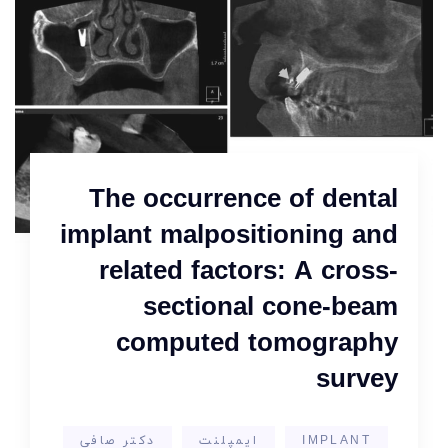
The occurrence of dental
implant malpositioning and
related factors: A cross-
sectional cone-beam
computed tomography
survey
IMPLANT
ایمپلنت
دکتر صافی