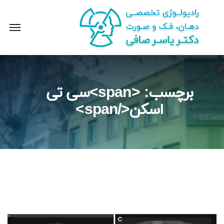
برچسب: <span>سی تی
اسکن</span>