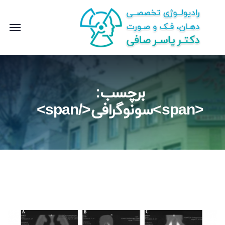
برچسب:
<span>سونوگرافی</span>