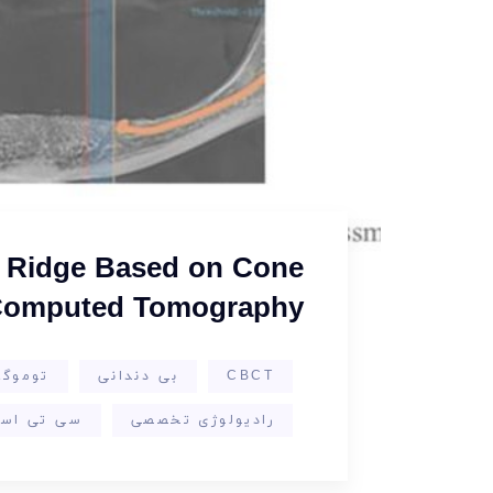
us Ridge Based on Cone
omputed Tomography
CBCT
بی دندانی
توموگر
رادیولوژی تخصصی
سی تی اس