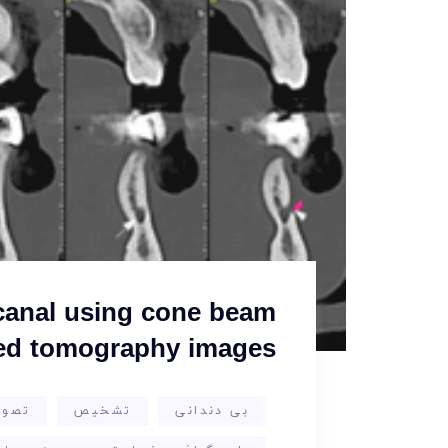
 canal using cone beam
d tomography images
بی دندانی
تشخیص
تصوی