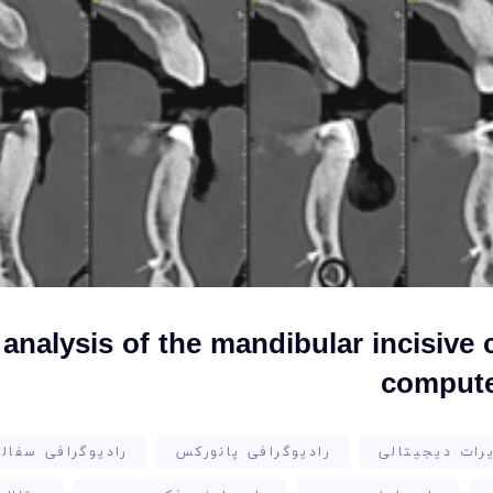
analysis of the mandibular incisive
compute
رات دیجیتالی
رادیوگرافی پانورکس
رادیوگرافی سفالو