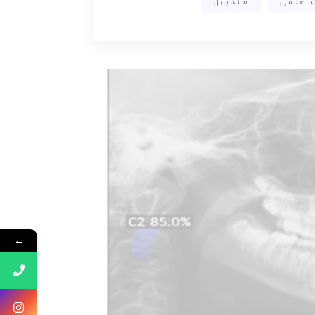
ت علمی
مندیبل
←