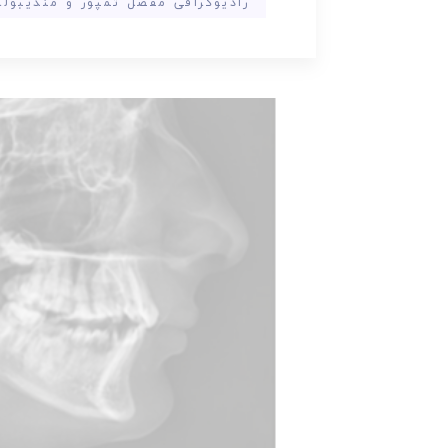
رادیوگرافی مفصل تمپور و مندیبولر