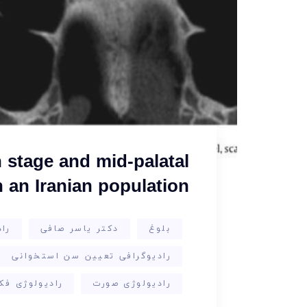
n stage and mid-palatal
n an Iranian population
بلوغ
دکتر یاسر صافی
راد
رادیوگرافی تعیین سن استخوانی
رادیولوژی صورت
رادیولوژی فک