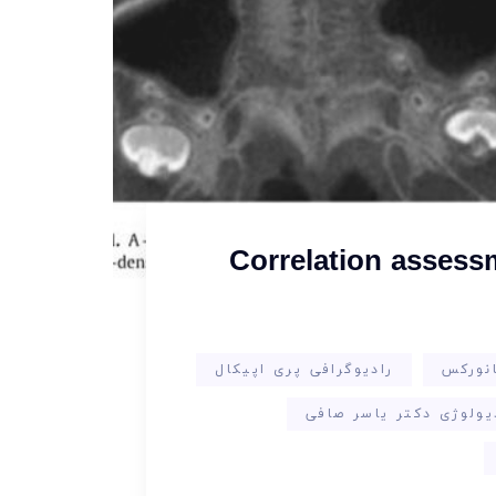
Correlation assessm
انورکس
رادیوگرافی پری اپیکال
یولوژی دکتر یاسر صافی