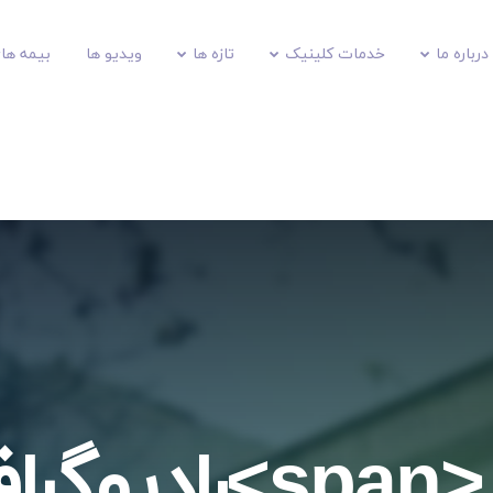
درباره ما
خدمات کلینیک
تازه ها
ویدیو ها
بیمه های
برچسب: <span>راد