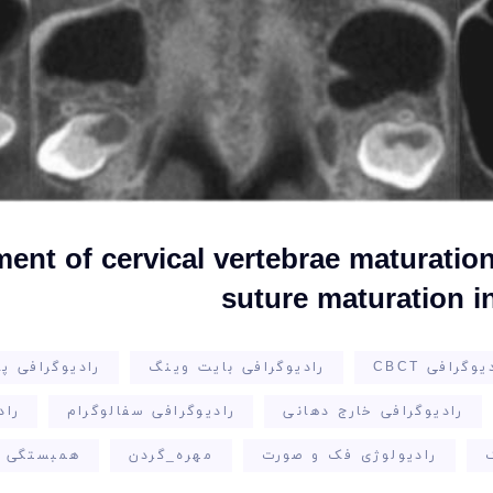
ent of cervical vertebrae maturatio
suture maturation i
یوگرافی CBCT
رادیوگرافی بایت وینگ
رادیوگرافی پ
رادیوگرافی خارج دهانی
رادیوگرافی سفالوگرام
راد
رادیولوژی فک و صورت
مهره_گردن
همبستگی