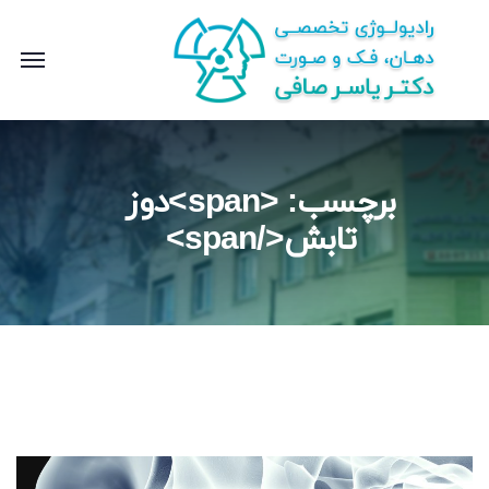
برچسب: <span>دوز
تابش</span>