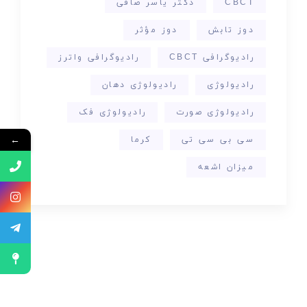
CBCT
دکتر یاسر صافی
دوز تابش
دوز مؤثر
رادیوگرافی CBCT
رادیوگرافی واترز
رادیولوژی
رادیولوژی دهان
رادیولوژی صورت
رادیولوژی فک
←
سی بی سی تی
کرما
میزان اشعه