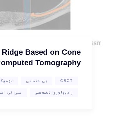
us Ridge Based on Cone
omputed Tomography
CBCT
بی دندانی
توموگر
رادیولوژی تخصصی
سی تی اس