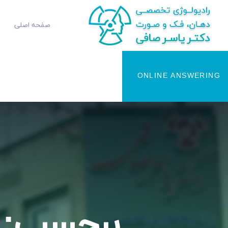
صفحه اصلی
ONLINE ANSWERING
برچسب: <span>دندان</n