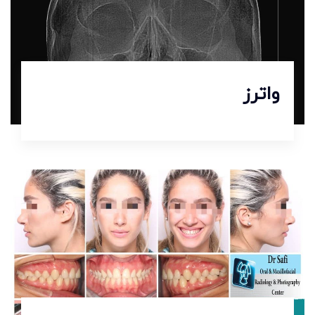
واترز