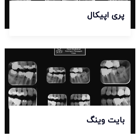
پری اپیکال
بایت وینگ