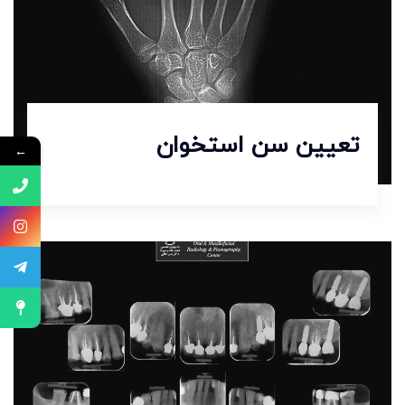
تعیین سن استخوان
←