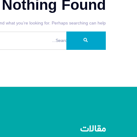
Nothing Found
ind what you’re looking for. Perhaps searching can help.
مقالات