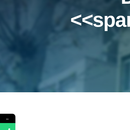
<spa
←