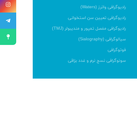
رادیوگرافی واترز (Waters)
رادیوگرافی تعیین سن استخوانی
رادیوگرافی مفصل تمپور و مندیبولر (TMJ)
سیالوگرافی (Sialography)
فوتوگرافی
سونوگرافی نسج نرم و غدد بزاقی