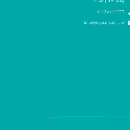
پلاک۲۰۳، واحد ۱۲
۰۲۱-۸۸۰۳۳۳۳۱
info@dryasersafi.com