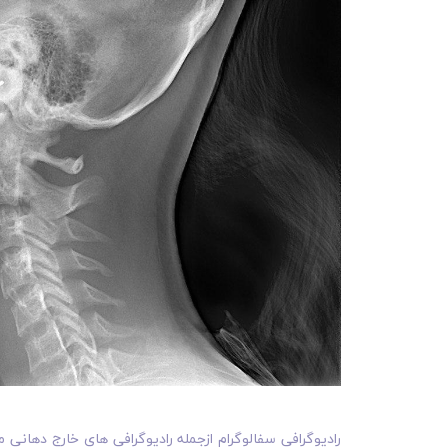
رادیوگرافی سفالوگرام ازجمله رادیوگرافی های خارج دهانی می