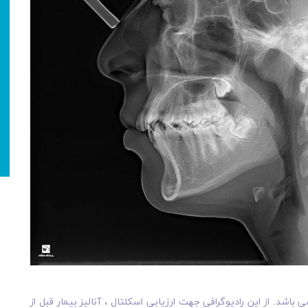
 باشد. از این رادیوگرافی جھت ارزیابی اسکلتال ، آنالیز بیمار قبل از