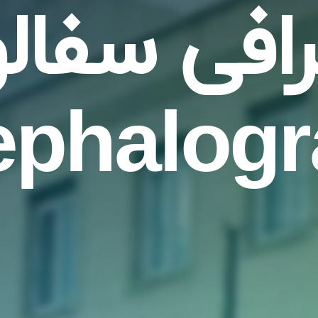
رافی سفالو