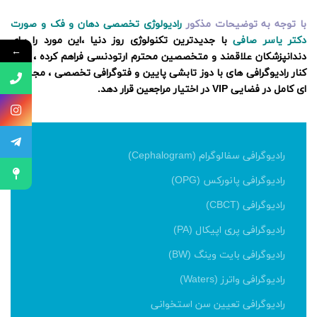
با توجه به توضیحات مذکور
رادیولوژی تخصصی دهان و فک و صورت
دکتر یاسر صافی
با جدیدترین تکنولوژی روز دنیا ،این مورد را برای
←
دندانپزشکان علاقمند و متخصصین محترم ارتودنسی فراهم کرده ، تا در
کنار رادیوگرافی های با دوز تابشی پایین و فتوگرافی تخصصی ، مجموعه
ای کامل در فضایی VIP در اختیار مراجعین قرار دهد.
رادیوگرافی سفالوگرام (Cephalogram)
رادیوگرافی پانورکس (OPG)
رادیوگرافی (CBCT)
رادیوگرافی پری اپیکال (PA)
رادیوگرافی بایت وینگ (BW)
رادیوگرافی واترز (Waters)
رادیوگرافی تعیین سن استخوانی