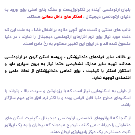
بنیان ارتودنسی آینده بر تکنولوژیست و سنگ بنای اصلی برای ورود به
دنیای ارتودنسی دیجیتال ،
اسکنر های داخل دهانی
هستند.
قالب های سنتی و کست های گچی علاوه بر اشغال فضا ، به علت این که
دقت مورد نیاز برای نرم افزارهای ارتودنسی دیجیتال را ندارند ، در دنیا
منسوخ شده اند و در ایران این تغییر محکوم به رخ دادن است.
بر خلاف سایر فیلدهای دندانپزشکی ، پروسه اسکن کردن در ارتودنسی
همانند تهیه سایر مدارک تشخیصی حتما نیاز به برون سپاری دارد و
استقرار اسکنر با کیفیت ، برای تمامی دندانپزشکان از لحاظ علمی و
اقتصادی توجیه ندارد.
از طرفی به اسکنرهایی نیاز است که با رزولوشن و سرعت بالا ، بتواند با
اسکنرهای مطرح دنیا قابل قیاس بوده و با اکثر نرم افزار های مهم سازگار
باشد.
از آنجا که لابراتورهای تخصصی ارتودنسی دیجیتال ، کیفیت اسکن های
متفاوتی را دریافت می کنند ، ترجیح میدهند که بیماران را به یک اپراتور
ثابت مستقر در یک مرکز رادیولوژی ارجاع دهند.